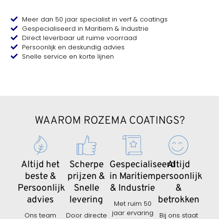
Meer dan 50 jaar specialist in verf & coatings
Gespecialiseerd in Maritiem & Industrie
Direct leverbaar uit ruime voorraad
Persoonlijk en deskundig advies
Snelle service en korte lijnen
WAAROM ROZEMA COATINGS?
Altijd het
Scherpe
Gespecialiseerd
Altijd
beste &
prijzen &
in Maritiem
persoonlijk
Persoonlijk
Snelle
& Industrie
&
advies
levering
betrokken
Met ruim 50
jaar ervaring
Ons team
Door directe
Bij ons staat