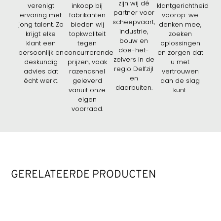
zijn wij dé
verenigt
inkoop bij
klantgerichtheid
partner voor
ervaring met
fabrikanten
voorop: we
scheepvaart,
jong talent. Zo
bieden wij
denken mee,
industrie,
krijgt elke
topkwaliteit
zoeken
bouw en
klant een
tegen
oplossingen
doe-het-
persoonlijk en
concurrerende
en zorgen dat
zelvers in de
deskundig
prijzen, vaak
u met
regio Delfzijl
advies dat
razendsnel
vertrouwen
en
écht werkt.
geleverd
aan de slag
daarbuiten.
vanuit onze
kunt.
eigen
voorraad.
GERELATEERDE PRODUCTEN