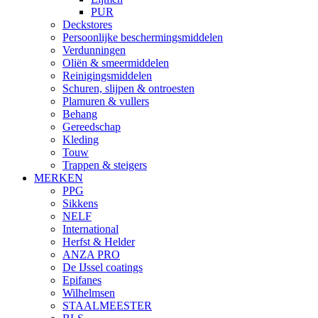
PUR
Deckstores
Persoonlijke beschermingsmiddelen
Verdunningen
Oliën & smeermiddelen
Reinigingsmiddelen
Schuren, slijpen & ontroesten
Plamuren & vullers
Behang
Gereedschap
Kleding
Touw
Trappen & steigers
MERKEN
PPG
Sikkens
NELF
International
Herfst & Helder
ANZA PRO
De IJssel coatings
Epifanes
Wilhelmsen
STAALMEESTER