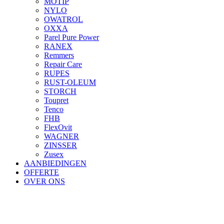
MOTIP
NYLO
OWATROL
OXXA
Parel Pure Power
RANEX
Remmers
Repair Care
RUPES
RUST-OLEUM
STORCH
Toupret
Tenco
FHB
FlexOvit
WAGNER
ZINSSER
Zusex
AANBIEDINGEN
OFFERTE
OVER ONS