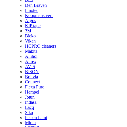
BLS
Den Braven
Innotec
Koopmans verf
Argos
KIP tape
3M
Bleko
Vikan
HCPRO cleaners
Makita
Allihol
Altrex
AVIS
BISON
Bolivia
Connect
Flexa Pure
Hempel
Jotun
Indasa
Lacq
Sika
Petson Paint
Mirka