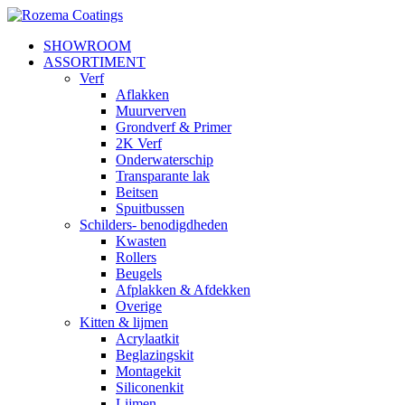
Ga
naar
SHOWROOM
de
ASSORTIMENT
inhoud
Verf
Aflakken
Muurverven
Grondverf & Primer
2K Verf
Onderwaterschip
Transparante lak
Beitsen
Spuitbussen
Schilders- benodigdheden
Kwasten
Rollers
Beugels
Afplakken & Afdekken
Overige
Kitten & lijmen
Acrylaatkit
Beglazingskit
Montagekit
Siliconenkit
Lijmen