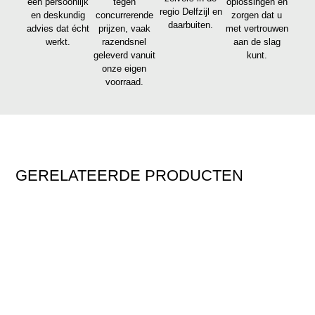
een persoonlijk
tegen
oplossingen en
regio Delfzijl en
en deskundig
concurrerende
zorgen dat u
daarbuiten.
advies dat écht
prijzen, vaak
met vertrouwen
werkt.
razendsnel
aan de slag
geleverd vanuit
kunt.
onze eigen
voorraad.
GERELATEERDE PRODUCTEN