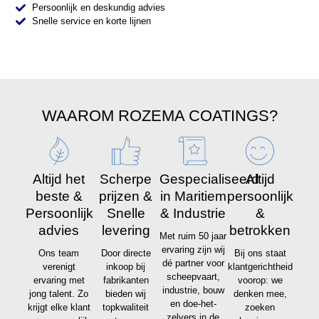
Persoonlijk en deskundig advies
Snelle service en korte lijnen
WAAROM ROZEMA COATINGS?
Altijd het
Scherpe
Gespecialiseerd
Altijd
beste &
prijzen &
in Maritiem
persoonlijk
Persoonlijk
Snelle
& Industrie
&
advies
levering
betrokken
Met ruim 50 jaar
ervaring zijn wij
Ons team
Door directe
Bij ons staat
dé partner voor
verenigt
inkoop bij
klantgerichtheid
scheepvaart,
ervaring met
fabrikanten
voorop: we
industrie, bouw
jong talent. Zo
bieden wij
denken mee,
en doe-het-
krijgt elke klant
topkwaliteit
zoeken
zelvers in de