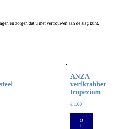
ingen en zorgen dat u met vertrouwen aan de slag kunt.
ANZA
steel
verfkrabber
trapezium
€
1,00
O
ff