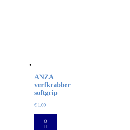
ANZA
verfkrabber
softgrip
€
1,00
O
ff