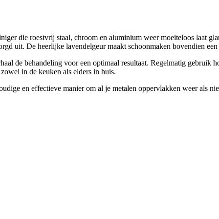
niger die roestvrij staal, chroom en aluminium weer moeiteloos laat gl
 verzorgd uit. De heerlijke lavendelgeur maakt schoonmaken bovendien ee
herhaal de behandeling voor een optimaal resultaat. Regelmatig gebrui
owel in de keuken als elders in huis.
dige en effectieve manier om al je metalen oppervlakken weer als nieu