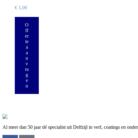
€
1,00
O
ff
er
te
a
a
n
v
ra
g
e
n
Al meer dan 50 jaar dé specialist uit Delfzijl in verf, coatings en ond