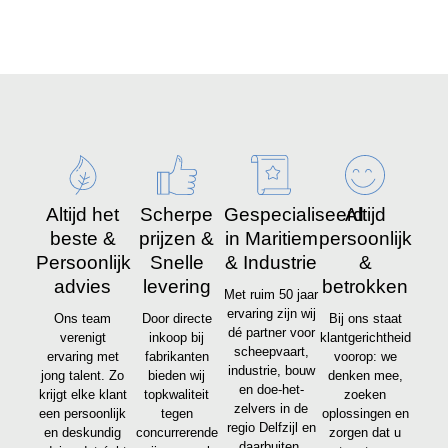
Altijd het
Scherpe
Gespecialiseerd
Altijd
beste &
prijzen &
in Maritiem
persoonlijk
Persoonlijk
Snelle
& Industrie
&
advies
levering
betrokken
Met ruim 50 jaar
ervaring zijn wij
Ons team
Door directe
Bij ons staat
dé partner voor
verenigt
inkoop bij
klantgerichtheid
scheepvaart,
ervaring met
fabrikanten
voorop: we
industrie, bouw
jong talent. Zo
bieden wij
denken mee,
en doe-het-
krijgt elke klant
topkwaliteit
zoeken
zelvers in de
een persoonlijk
tegen
oplossingen en
regio Delfzijl en
en deskundig
concurrerende
zorgen dat u
daarbuiten.