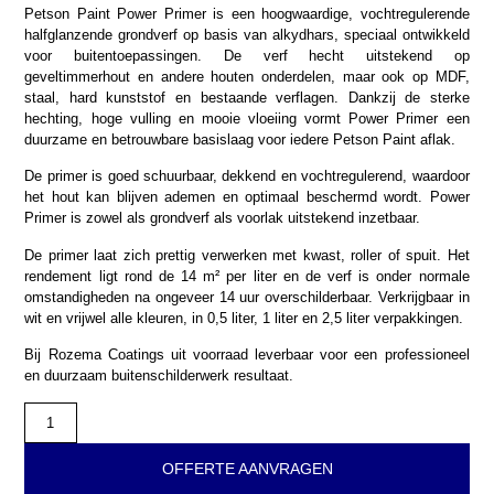
Petson Paint Power Primer is een hoogwaardige, vochtregulerende
halfglanzende grondverf op basis van alkydhars, speciaal ontwikkeld
voor buitentoepassingen. De verf hecht uitstekend op
geveltimmerhout en andere houten onderdelen, maar ook op MDF,
staal, hard kunststof en bestaande verflagen. Dankzij de sterke
hechting, hoge vulling en mooie vloeiing vormt Power Primer een
duurzame en betrouwbare basislaag voor iedere Petson Paint aflak.
De primer is goed schuurbaar, dekkend en vochtregulerend, waardoor
het hout kan blijven ademen en optimaal beschermd wordt. Power
Primer is zowel als grondverf als voorlak uitstekend inzetbaar.
De primer laat zich prettig verwerken met kwast, roller of spuit. Het
rendement ligt rond de 14 m² per liter en de verf is onder normale
omstandigheden na ongeveer 14 uur overschilderbaar. Verkrijgbaar in
wit en vrijwel alle kleuren, in 0,5 liter, 1 liter en 2,5 liter verpakkingen.
Bij Rozema Coatings uit voorraad leverbaar voor een professioneel
en duurzaam buitenschilderwerk resultaat.
OFFERTE AANVRAGEN