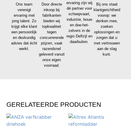
ervaring zijn wij
Ons team
Door directe
Bij ons staat
dé partner voor
verenigt
inkoop bij
klantgerichtheid
scheepvaart,
ervaring met
fabrikanten
voorop: we
industrie, bouw
jong talent. Zo
bieden wij
denken mee,
en doe-het-
krijgt elke klant
topkwaliteit
zoeken
zelvers in de
een persoonlijk
tegen
oplossingen en
regio Delfzijl en
en deskundig
concurrerende
zorgen dat u
daarbuiten.
advies dat écht
prijzen, vaak
met vertrouwen
werkt.
razendsnel
aan de slag
geleverd vanuit
kunt.
onze eigen
voorraad.
GERELATEERDE PRODUCTEN