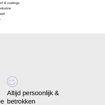
erf & coatings
ndustrie
raad
s
Altijd persoonlijk &
ie
betrokken