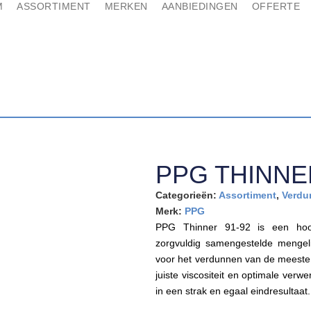
M
ASSORTIMENT
MERKEN
AANBIEDINGEN
OFFERTE
PPG THINNE
Categorieën:
Assortiment
,
Verdu
Merk:
PPG
PPG Thinner 91-92 is een hoo
zorgvuldig samengestelde mengeli
voor het verdunnen van de meeste
juiste viscositeit en optimale verw
in een strak en egaal eindresultaat.