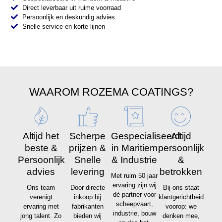
Direct leverbaar uit ruime voorraad
Persoonlijk en deskundig advies
Snelle service en korte lijnen
WAAROM ROZEMA COATINGS?
Altijd het
Scherpe
Gespecialiseerd
Altijd
beste &
prijzen &
in Maritiem
persoonlijk
Persoonlijk
Snelle
& Industrie
&
advies
levering
betrokken
Met ruim 50 jaar
ervaring zijn wij
Ons team
Door directe
Bij ons staat
dé partner voor
verenigt
inkoop bij
klantgerichtheid
scheepvaart,
ervaring met
fabrikanten
voorop: we
industrie, bouw
jong talent. Zo
bieden wij
denken mee,