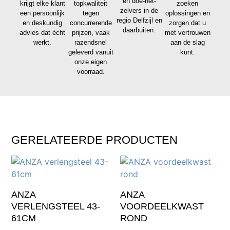
en doe-het-
krijgt elke klant
topkwaliteit
zoeken
zelvers in de
een persoonlijk
tegen
oplossingen en
regio Delfzijl en
en deskundig
concurrerende
zorgen dat u
daarbuiten.
advies dat écht
prijzen, vaak
met vertrouwen
werkt.
razendsnel
aan de slag
geleverd vanuit
kunt.
onze eigen
voorraad.
GERELATEERDE PRODUCTEN
ANZA
ANZA
VERLENGSTEEL 43-
VOORDEELKWAST
61CM
ROND