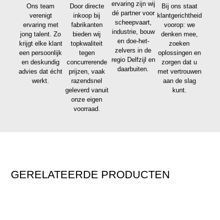
ervaring zijn wij
Ons team
Door directe
Bij ons staat
dé partner voor
verenigt
inkoop bij
klantgerichtheid
scheepvaart,
ervaring met
fabrikanten
voorop: we
industrie, bouw
jong talent. Zo
bieden wij
denken mee,
en doe-het-
krijgt elke klant
topkwaliteit
zoeken
zelvers in de
een persoonlijk
tegen
oplossingen en
regio Delfzijl en
en deskundig
concurrerende
zorgen dat u
daarbuiten.
advies dat écht
prijzen, vaak
met vertrouwen
werkt.
razendsnel
aan de slag
geleverd vanuit
kunt.
onze eigen
voorraad.
GERELATEERDE PRODUCTEN