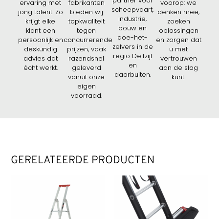
partner voor
ervaring met
fabrikanten
voorop: we
scheepvaart,
jong talent. Zo
bieden wij
denken mee,
industrie,
krijgt elke
topkwaliteit
zoeken
bouw en
klant een
tegen
oplossingen
doe-het-
persoonlijk en
concurrerende
en zorgen dat
zelvers in de
deskundig
prijzen, vaak
u met
regio Delfzijl
advies dat
razendsnel
vertrouwen
en
écht werkt.
geleverd
aan de slag
daarbuiten.
vanuit onze
kunt.
eigen
voorraad.
GERELATEERDE PRODUCTEN