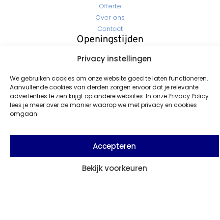
Offerte
Over ons
Contact
Openingstijden
Maandag - Vrijdag: 07:30 - 17:00
Privacy instellingen
Zaterdag - Zondag: Gesloten
Contact
We gebruiken cookies om onze website goed te laten functioneren.
Info@rozemacoatings.nl
Aanvullende cookies van derden zorgen ervoor dat je relevante
+31 (0)596-613 549
advertenties te zien krijgt op andere websites. In onze Privacy Policy
lees je meer over de manier waarop we met privacy en cookies
Seendweg 16 9936 GA Farmsum / Delfzijl (Havennr. 3010)
omgaan.
Al meer dan 50 jaar dé specialist uit Delfzijl in verf, coatings en
onderhoud. Kwaliteit en vakmanschap voor elk project, groot
Accepteren
of klein.
Bekijk voorkeuren
Stel uw vraag
© 2026 Rozema Coatings All Rights Reserved