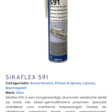
SIKAFLEX 591
Categorieën:
Assortiment
,
Kitten & lijmen
,
Lijmen
,
Montagekit
Merk:
Sika
Sikaflex 591 is een hoogwaardige, duurzaam elastische lijmkit
op basis van silaan-gemodificeerd polymeer, speciaal
ontwikkeld voor maritieme toepassingen. Dankzij de
uitstekende weerstand tegen zware weersinvloeden,