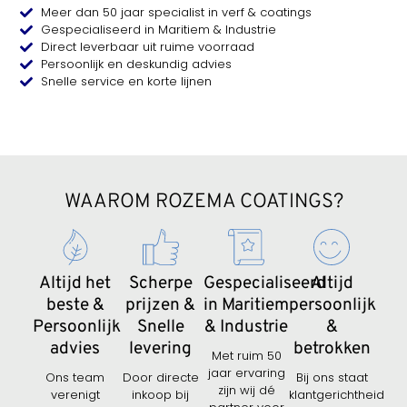
Meer dan 50 jaar specialist in verf & coatings
Gespecialiseerd in Maritiem & Industrie
Direct leverbaar uit ruime voorraad
Persoonlijk en deskundig advies
Snelle service en korte lijnen
WAAROM ROZEMA COATINGS?
Altijd het
Scherpe
Gespecialiseerd
Altijd
beste &
prijzen &
in Maritiem
persoonlijk
Persoonlijk
Snelle
& Industrie
&
advies
levering
betrokken
Met ruim 50
jaar ervaring
Ons team
Door directe
Bij ons staat
zijn wij dé
verenigt
inkoop bij
klantgerichtheid