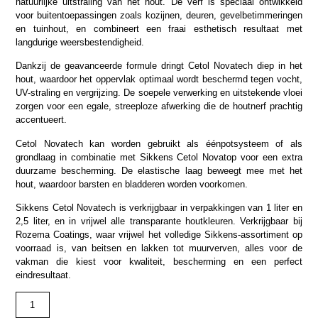
natuurlijke uitstraling van het hout. De verf is speciaal ontwikkeld
voor buitentoepassingen zoals kozijnen, deuren, gevelbetimmeringen
en tuinhout, en combineert een fraai esthetisch resultaat met
langdurige weersbestendigheid.
Dankzij de geavanceerde formule dringt Cetol Novatech diep in het
hout, waardoor het oppervlak optimaal wordt beschermd tegen vocht,
UV-straling en vergrijzing. De soepele verwerking en uitstekende vloei
zorgen voor een egale, streeploze afwerking die de houtnerf prachtig
accentueert.
Cetol Novatech kan worden gebruikt als éénpotsysteem of als
grondlaag in combinatie met Sikkens Cetol Novatop voor een extra
duurzame bescherming. De elastische laag beweegt mee met het
hout, waardoor barsten en bladderen worden voorkomen.
Sikkens Cetol Novatech is verkrijgbaar in verpakkingen van 1 liter en
2,5 liter, en in vrijwel alle transparante houtkleuren. Verkrijgbaar bij
Rozema Coatings, waar vrijwel het volledige Sikkens-assortiment op
voorraad is, van beitsen en lakken tot muurverven, alles voor de
vakman die kiest voor kwaliteit, bescherming en een perfect
eindresultaat.