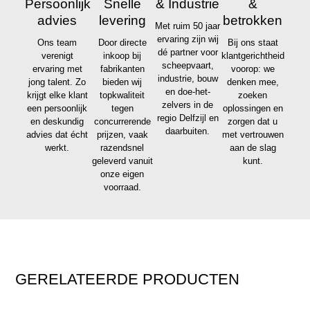
Persoonlijk
Snelle
& Industrie
&
advies
levering
betrokken
Met ruim 50 jaar
ervaring zijn wij
Ons team
Door directe
Bij ons staat
dé partner voor
verenigt
inkoop bij
klantgerichtheid
scheepvaart,
ervaring met
fabrikanten
voorop: we
industrie, bouw
jong talent. Zo
bieden wij
denken mee,
en doe-het-
krijgt elke klant
topkwaliteit
zoeken
zelvers in de
een persoonlijk
tegen
oplossingen en
regio Delfzijl en
en deskundig
concurrerende
zorgen dat u
daarbuiten.
advies dat écht
prijzen, vaak
met vertrouwen
werkt.
razendsnel
aan de slag
geleverd vanuit
kunt.
onze eigen
voorraad.
GERELATEERDE PRODUCTEN