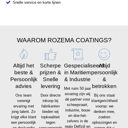
Snelle service en korte lijnen
WAAROM ROZEMA COATINGS?
Altijd het
Scherpe
Gespecialiseerd
Altijd
beste &
prijzen &
in Maritiem
persoonlijk
Persoonlijk
Snelle
& Industrie
&
advies
levering
betrokken
Met ruim 50 jaar
ervaring zijn wij
Ons team
Door directe
Bij ons staat
dé partner voor
verenigt
inkoop bij
klantgerichtheid
scheepvaart,
ervaring met
fabrikanten
voorop: we
industrie, bouw
jong talent. Zo
bieden wij
denken mee,
en doe-het-
krijgt elke klant
topkwaliteit
zoeken
zelvers in de
een persoonlijk
tegen
oplossingen en
regio Delfzijl en
en deskundig
concurrerende
zorgen dat u