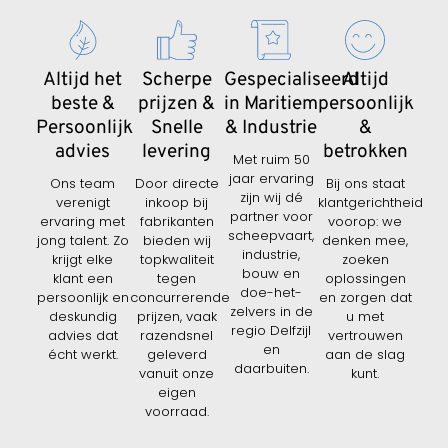
Altijd het
Scherpe
Gespecialiseerd
Altijd
beste &
prijzen &
in Maritiem
persoonlijk
Persoonlijk
Snelle
& Industrie
&
advies
levering
betrokken
Met ruim 50
jaar ervaring
Ons team
Door directe
Bij ons staat
zijn wij dé
verenigt
inkoop bij
klantgerichtheid
partner voor
ervaring met
fabrikanten
voorop: we
scheepvaart,
jong talent. Zo
bieden wij
denken mee,
industrie,
krijgt elke
topkwaliteit
zoeken
bouw en
klant een
tegen
oplossingen
doe-het-
persoonlijk en
concurrerende
en zorgen dat
zelvers in de
deskundig
prijzen, vaak
u met
regio Delfzijl
advies dat
razendsnel
vertrouwen
en
écht werkt.
geleverd
aan de slag
daarbuiten.
vanuit onze
kunt.
eigen
voorraad.