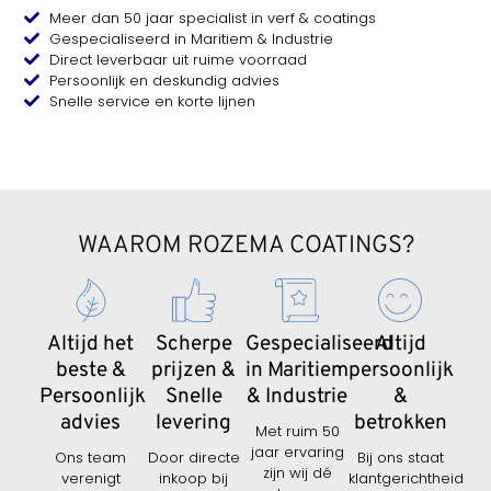
Meer dan 50 jaar specialist in verf & coatings
Gespecialiseerd in Maritiem & Industrie
Direct leverbaar uit ruime voorraad
Persoonlijk en deskundig advies
Snelle service en korte lijnen
WAAROM ROZEMA COATINGS?
Altijd het
Scherpe
Gespecialiseerd
Altijd
beste &
prijzen &
in Maritiem
persoonlijk
Persoonlijk
Snelle
& Industrie
&
advies
levering
betrokken
Met ruim 50
jaar ervaring
Ons team
Door directe
Bij ons staat
zijn wij dé
verenigt
inkoop bij
klantgerichtheid