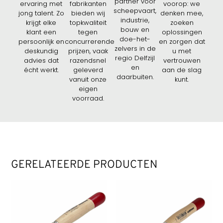
partner voor
ervaring met
fabrikanten
voorop: we
scheepvaart,
jong talent. Zo
bieden wij
denken mee,
industrie,
krijgt elke
topkwaliteit
zoeken
bouw en
klant een
tegen
oplossingen
doe-het-
persoonlijk en
concurrerende
en zorgen dat
zelvers in de
deskundig
prijzen, vaak
u met
regio Delfzijl
advies dat
razendsnel
vertrouwen
en
écht werkt.
geleverd
aan de slag
daarbuiten.
vanuit onze
kunt.
eigen
voorraad.
GERELATEERDE PRODUCTEN