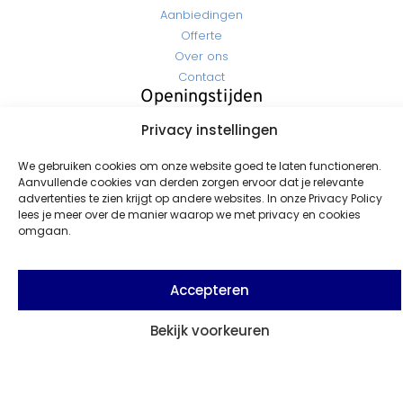
Aanbiedingen
Offerte
Over ons
Contact
Openingstijden
Maandag - Vrijdag: 07:30 - 17:00
Privacy instellingen
Zaterdag - Zondag: Gesloten
Contact
We gebruiken cookies om onze website goed te laten functioneren.
Info@rozemacoatings.nl
Aanvullende cookies van derden zorgen ervoor dat je relevante
+31 (0)596-613 549
advertenties te zien krijgt op andere websites. In onze Privacy Policy
lees je meer over de manier waarop we met privacy en cookies
Seendweg 16 9936 GA Farmsum / Delfzijl (Havennr. 3010)
omgaan.
Al meer dan 50 jaar dé specialist uit Delfzijl in verf, coatings en
onderhoud. Kwaliteit en vakmanschap voor elk project, groot
Accepteren
of klein.
Bekijk voorkeuren
Stel uw vraag
© 2026 Rozema Coatings All Rights Reserved