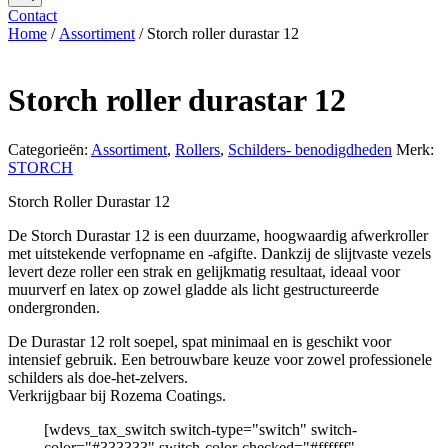
Contact
Home
/
Assortiment
/ Storch roller durastar 12
Storch roller durastar 12
Categorieën:
Assortiment
,
Rollers
,
Schilders- benodigdheden
Merk:
STORCH
Storch Roller Durastar 12
De Storch Durastar 12 is een duurzame, hoogwaardig afwerkroller
met uitstekende verfopname en -afgifte. Dankzij de slijtvaste vezels
levert deze roller een strak en gelijkmatig resultaat, ideaal voor
muurverf en latex op zowel gladde als licht gestructureerde
ondergronden.
De Durastar 12 rolt soepel, spat minimaal en is geschikt voor
intensief gebruik. Een betrouwbare keuze voor zowel professionele
schilders als doe-het-zelvers.
Verkrijgbaar bij Rozema Coatings.
[wdevs_tax_switch switch-type="switch" switch-
color="#333333" switch-color-checked="#ffffff"