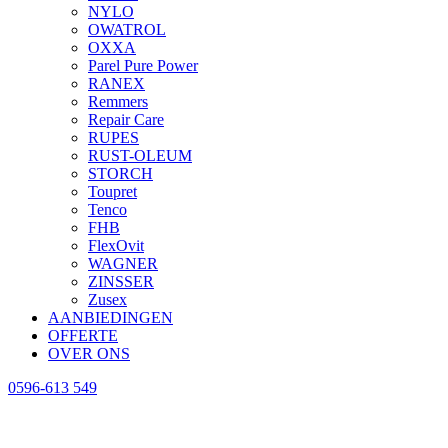
NYLO
OWATROL
OXXA
Parel Pure Power
RANEX
Remmers
Repair Care
RUPES
RUST-OLEUM
STORCH
Toupret
Tenco
FHB
FlexOvit
WAGNER
ZINSSER
Zusex
AANBIEDINGEN
OFFERTE
OVER ONS
0596-613 549