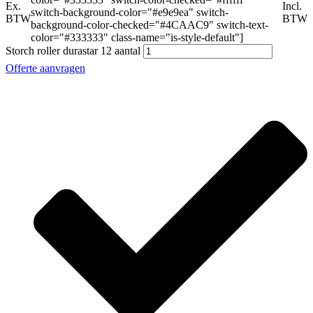
Ex.
Incl.
switch-background-color="#e9e9ea" switch-
BTW
BTW
background-color-checked="#4CAAC9" switch-text-
color="#333333" class-name="is-style-default"]
Storch roller durastar 12 aantal
Offerte aanvragen