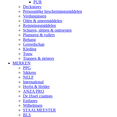
PUR
Deckstores
Persoonlijke beschermingsmiddelen
Verdunningen
Oliën & smeermiddelen
Reinigingsmiddelen
Schuren, slijpen & ontroesten
Plamuren & vullers
Behang
Gereedschap
Kleding
Touw
Trappen & steigers
MERKEN
PPG
Sikkens
NELF
International
Herfst & Helder
ANZA PRO
De IJssel coatings
Epifanes
Wilhelmsen
STAALMEESTER
BLS