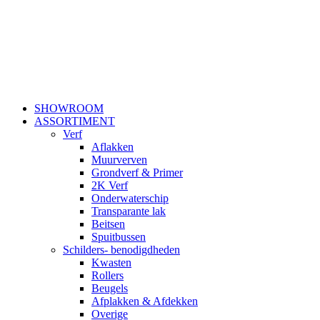
SHOWROOM
ASSORTIMENT
Verf
Aflakken
Muurverven
Grondverf & Primer
2K Verf
Onderwaterschip
Transparante lak
Beitsen
Spuitbussen
Schilders- benodigdheden
Kwasten
Rollers
Beugels
Afplakken & Afdekken
Overige