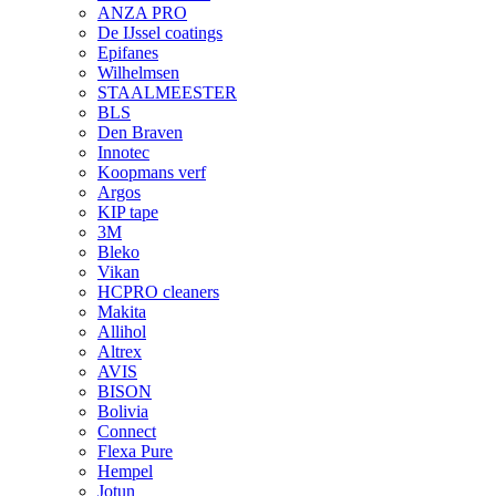
ANZA PRO
De IJssel coatings
Epifanes
Wilhelmsen
STAALMEESTER
BLS
Den Braven
Innotec
Koopmans verf
Argos
KIP tape
3M
Bleko
Vikan
HCPRO cleaners
Makita
Allihol
Altrex
AVIS
BISON
Bolivia
Connect
Flexa Pure
Hempel
Jotun