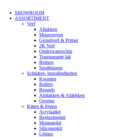
SHOWROOM
ASSORTIMENT
Verf
Aflakken
Muurverven
Grondverf & Primer
2K Verf
Onderwaterschip
Transparante lak
Beitsen
Spuitbussen
Schilders- benodigdheden
Kwasten
Rollers
Beugels
Afplakken & Afdekken
Overige
Kitten & lijmen
Acrylaatkit
Beglazingskit
Montagekit
Siliconenkit
Lijmen