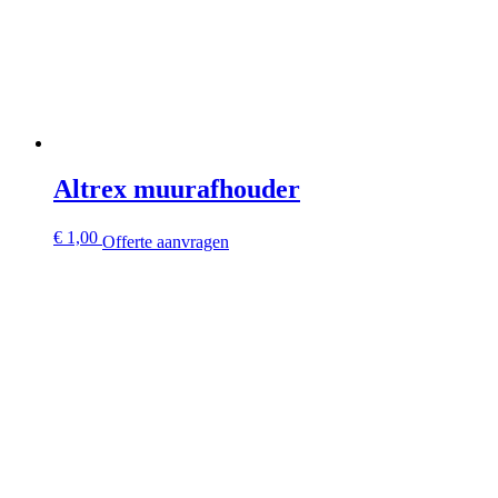
Altrex muurafhouder
€
1,00
Offerte aanvragen