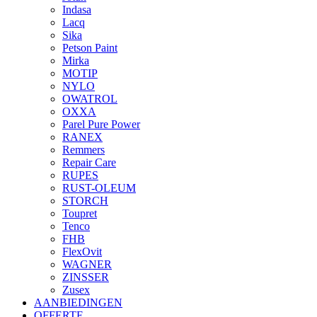
Indasa
Lacq
Sika
Petson Paint
Mirka
MOTIP
NYLO
OWATROL
OXXA
Parel Pure Power
RANEX
Remmers
Repair Care
RUPES
RUST-OLEUM
STORCH
Toupret
Tenco
FHB
FlexOvit
WAGNER
ZINSSER
Zusex
AANBIEDINGEN
OFFERTE