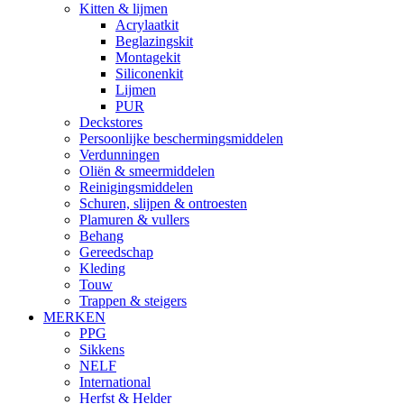
Kitten & lijmen
Acrylaatkit
Beglazingskit
Montagekit
Siliconenkit
Lijmen
PUR
Deckstores
Persoonlijke beschermingsmiddelen
Verdunningen
Oliën & smeermiddelen
Reinigingsmiddelen
Schuren, slijpen & ontroesten
Plamuren & vullers
Behang
Gereedschap
Kleding
Touw
Trappen & steigers
MERKEN
PPG
Sikkens
NELF
International
Herfst & Helder