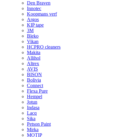
Den Braven
Innotec
Koopmans verf
Argos
KIP tape
3M
Bleko
Vikan
HCPRO cleaners
Makita
Allihol
Altrex
AVIS
BISON
Bolivia
Connect
Flexa Pure
Hempel
Jotun
Indasa
Lacq
Sika
Petson Paint
Mirka
MOTIP