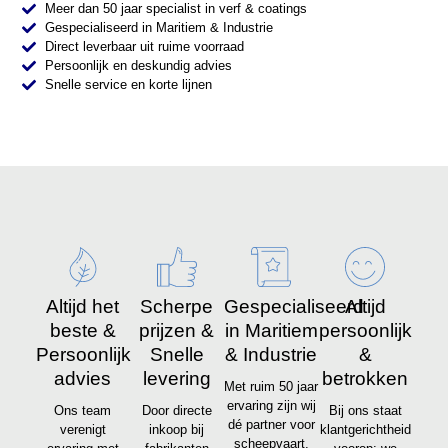
Meer dan 50 jaar specialist in verf & coatings
Gespecialiseerd in Maritiem & Industrie
Direct leverbaar uit ruime voorraad
Persoonlijk en deskundig advies
Snelle service en korte lijnen
Altijd het
Scherpe
Gespecialiseerd
Altijd
beste &
prijzen &
in Maritiem
persoonlijk
Persoonlijk
Snelle
& Industrie
&
advies
levering
betrokken
Met ruim 50 jaar
ervaring zijn wij
Ons team
Door directe
Bij ons staat
dé partner voor
verenigt
inkoop bij
klantgerichtheid
scheepvaart,