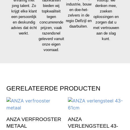
ervaring met
fabrikanten
voorop: we
industrie, bouw
jong talent. Zo
bieden wij
denken mee,
en doe-het-
krijgt elke klant
topkwaliteit
zoeken
zelvers in de
een persoonlijk
tegen
oplossingen en
regio Delfzijl en
en deskundig
concurrerende
zorgen dat u
daarbuiten.
advies dat écht
prijzen, vaak
met vertrouwen
werkt.
razendsnel
aan de slag
geleverd vanuit
kunt.
onze eigen
voorraad.
GERELATEERDE PRODUCTEN
ANZA VERFROOSTER
ANZA
METAAL
VERLENGSTEEL 43-