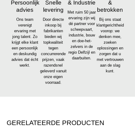
Persoonlijk
Snelle
& Industrie
&
advies
levering
betrokken
Met ruim 50 jaar
ervaring zijn wij
Ons team
Door directe
Bij ons staat
dé partner voor
verenigt
inkoop bij
klantgerichtheid
scheepvaart,
ervaring met
fabrikanten
voorop: we
industrie, bouw
jong talent. Zo
bieden wij
denken mee,
en doe-het-
krijgt elke klant
topkwaliteit
zoeken
zelvers in de
een persoonlijk
tegen
oplossingen en
regio Delfzijl en
en deskundig
concurrerende
zorgen dat u
daarbuiten.
advies dat écht
prijzen, vaak
met vertrouwen
werkt.
razendsnel
aan de slag
geleverd vanuit
kunt.
onze eigen
voorraad.
GERELATEERDE PRODUCTEN