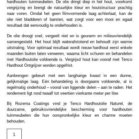
hardhouten tuinmeubelen. De olie dringt diep in het hout, voorkomt
vergrijzing en brengt de natuurlijke kleur en houtstructuur prachtig
naar voren. Omdat het geen filmvormende laag achterlaat, kan de
olie niet bladderen of barsten, wat zorgt voor een mooi en egaal
resultaat dat eenvoudig te onderhouden is.
De olie droogt snel, vergeelt niet en is geurarm en milieuvriendelijk
samengesteld. Het hout blijft waterafstotend en behoudt zijn warme
uitstraling. Voor optimaal resultaat wordt nieuw hardhout eerst enkele
maanden buiten laten verweren, waarna licht schuren en behandelen
met Hardhoutolie voldoende is. Vergrijsd hout kan vooraf met Tenco
Hardhout Ontgrijzer worden opgefrist.
Aanbrengen gebeurt met een langharige kwast in een dunne,
gelijkmatige laag. Eén behandeling is doorgaans voldoende, al is
regelmatig onderhoud – vooral van liggende delen – aan te raden. Het
rendement ligt rond twaalf tot veertien vierkante meter per liter.
Bij Rozema Coatings vind je Tenco Hardhoutolie Naturel, de
duurzame, gebruiksvriendelijke bescherming voor hardhouten
tuinmeubelen die hun oorspronkelijke kleur en charme moeten
behouden.