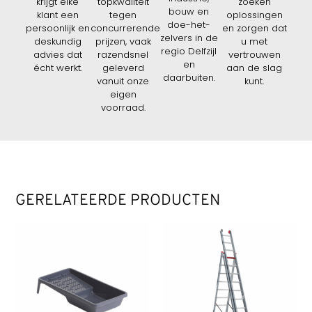
krijgt elke
topkwaliteit
zoeken
bouw en
klant een
tegen
oplossingen
doe-het-
persoonlijk en
concurrerende
en zorgen dat
zelvers in de
deskundig
prijzen, vaak
u met
regio Delfzijl
advies dat
razendsnel
vertrouwen
en
écht werkt.
geleverd
aan de slag
daarbuiten.
vanuit onze
kunt.
eigen
voorraad.
GERELATEERDE PRODUCTEN