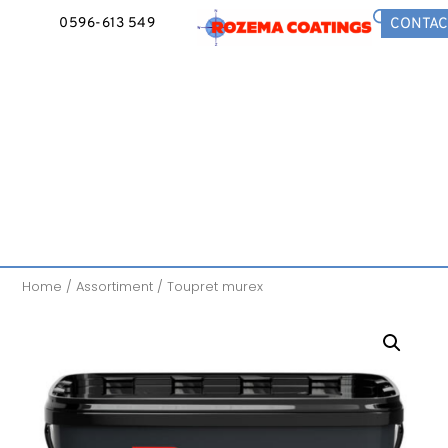
0596-613 549
CONTAC
Home
/
Assortiment
/ Toupret murex