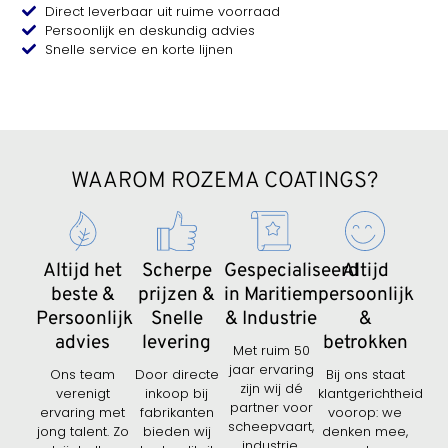
Direct leverbaar uit ruime voorraad
Persoonlijk en deskundig advies
Snelle service en korte lijnen
WAAROM ROZEMA COATINGS?
Altijd het
Scherpe
Gespecialiseerd
Altijd
beste &
prijzen &
in Maritiem
persoonlijk
Persoonlijk
Snelle
& Industrie
&
advies
levering
betrokken
Met ruim 50
jaar ervaring
Ons team
Door directe
Bij ons staat
zijn wij dé
verenigt
inkoop bij
klantgerichtheid
partner voor
ervaring met
fabrikanten
voorop: we
scheepvaart,
jong talent. Zo
bieden wij
denken mee,
industrie,