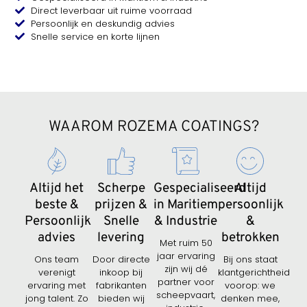
Direct leverbaar uit ruime voorraad
Persoonlijk en deskundig advies
Snelle service en korte lijnen
WAAROM ROZEMA COATINGS?
Altijd het
Scherpe
Gespecialiseerd
Altijd
beste &
prijzen &
in Maritiem
persoonlijk
Persoonlijk
Snelle
& Industrie
&
advies
levering
betrokken
Met ruim 50
jaar ervaring
Ons team
Door directe
Bij ons staat
zijn wij dé
verenigt
inkoop bij
klantgerichtheid
partner voor
ervaring met
fabrikanten
voorop: we
scheepvaart,
jong talent. Zo
bieden wij
denken mee,