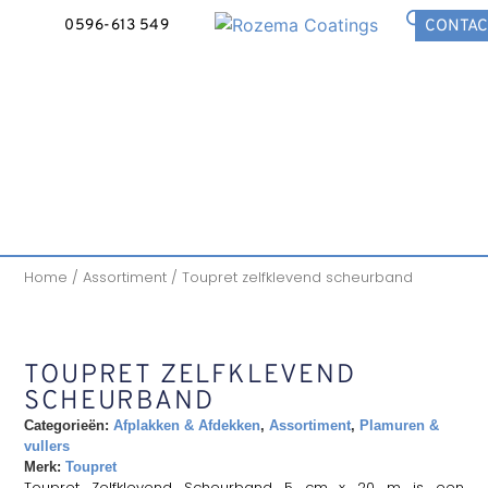
0596-613 549
CONTAC
Home
/
Assortiment
/ Toupret zelfklevend scheurband
TOUPRET ZELFKLEVEND
SCHEURBAND
Categorieën:
Afplakken & Afdekken
,
Assortiment
,
Plamuren &
vullers
Merk:
Toupret
Toupret Zelfklevend Scheurband 5 cm x 20 m is een