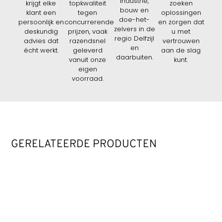
industrie,
krijgt elke
topkwaliteit
zoeken
bouw en
klant een
tegen
oplossingen
doe-het-
persoonlijk en
concurrerende
en zorgen dat
zelvers in de
deskundig
prijzen, vaak
u met
regio Delfzijl
advies dat
razendsnel
vertrouwen
en
écht werkt.
geleverd
aan de slag
daarbuiten.
vanuit onze
kunt.
eigen
voorraad.
GERELATEERDE PRODUCTEN