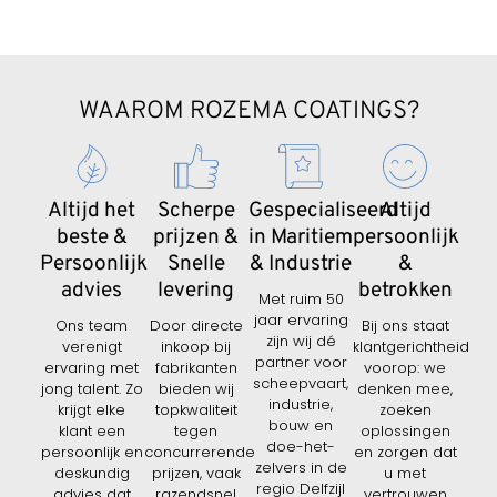
WAAROM ROZEMA COATINGS?
Altijd het
Scherpe
Gespecialiseerd
Altijd
beste &
prijzen &
in Maritiem
persoonlijk
Persoonlijk
Snelle
& Industrie
&
advies
levering
betrokken
Met ruim 50
jaar ervaring
Ons team
Door directe
Bij ons staat
zijn wij dé
verenigt
inkoop bij
klantgerichtheid
partner voor
ervaring met
fabrikanten
voorop: we
scheepvaart,
jong talent. Zo
bieden wij
denken mee,
industrie,
krijgt elke
topkwaliteit
zoeken
bouw en
klant een
tegen
oplossingen
doe-het-
persoonlijk en
concurrerende
en zorgen dat
zelvers in de
deskundig
prijzen, vaak
u met
regio Delfzijl
advies dat
razendsnel
vertrouwen